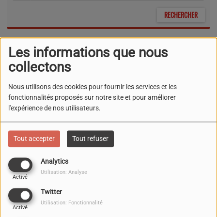
Les informations que nous
14 NOVEMBRE 2026
collectons
LAURENT GERRA À
Nous utilisons des cookies pour fournir les services et les
TOULON
fonctionnalités proposés sur notre site et pour améliorer
l'expérience de nos utilisateurs.
Tout accepter
Tout refuser
08 JANVIER 2027
Analytics
Utilisation: Analyse
ONE NIGHT OF QUEEN À
Activé
TOULON
Twitter
Utilisation: Fonctionnalité
Activé