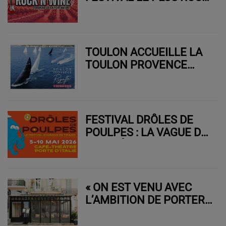
DU VAR REVIENT POUR
UNE 2E ÉDITION
EXPLOSIVE AU CŒUR
DES VIGNES !
TOULON ACCUEILLE LA
TOULON PROVENCE
REGATTA : YACHTS
LÉGENDAIRES, DRONES
IA ET ANIMATIONS
GRATUITES
FESTIVAL DRÔLES DE
POULPES : LA VAGUE DE
RIRE DÉFERLE SUR
TOULON !
« ON EST VENU AVEC
L’AMBITION DE PORTER
TOULON LE PLUS HAUT
POSSIBLE »