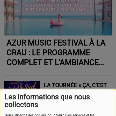
AZUR MUSIC FESTIVAL À LA
CRAU : LE PROGRAMME
COMPLET ET L'AMBIANCE
DE L'ÉDITION DE JUILLET
LA TOURNÉE « ÇA, C’EST
LE SUD » EST DE RETOUR
Les informations que nous
: 30 CONCERTS
collectons
GRATUITS POUR
ENFLAMMER LA RÉGION
Nous utilisons des cookies pour fournir les services et les