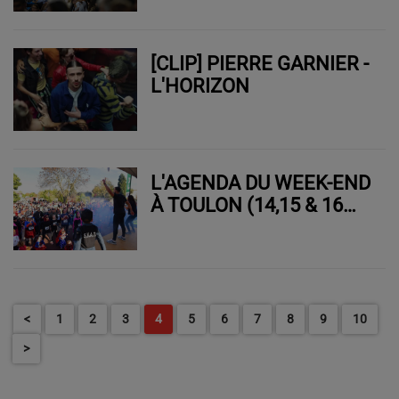
[CLIP] PIERRE GARNIER -
L'HORIZON
L'AGENDA DU WEEK-END
À TOULON (14,15 & 16
NOVEMBRE 2025)
<
1
2
3
4
5
6
7
8
9
10
>