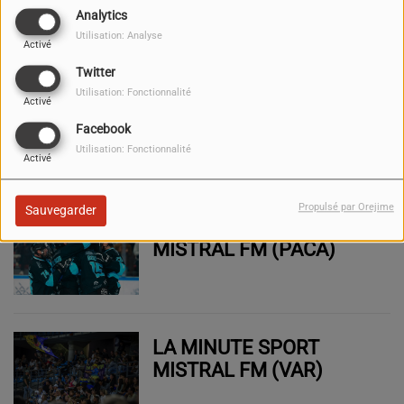
EN PACA (21, 22 & 23
Analytics
NOVEMBRE 2025)
Utilisation: Analyse
Activé
Twitter
Utilisation: Fonctionnalité
ADELE FAIT SES
Activé
PREMIERS PAS AU
Facebook
CINÉMA !
Utilisation: Fonctionnalité
Activé
Propulsé par Orejime
Sauvegarder
LA MINUTE SPORT
MISTRAL FM (PACA)
LA MINUTE SPORT
MISTRAL FM (VAR)