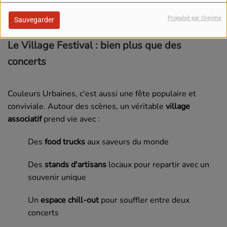
Mescla
. Bref, une clôture explosive.
Propulsé par Orejime
Sauvegarder
Le Village Festival : bien plus que des
concerts
Couleurs Urbaines, c'est aussi une fête populaire et
conviviale. Autour des scènes, un véritable
village
associatif
prend vie avec :
Des
food trucks
aux saveurs du monde
Des
stands d'artisans
locaux pour repartir avec un
souvenir unique
Un
espace chill-out
pour souffler entre deux
concerts