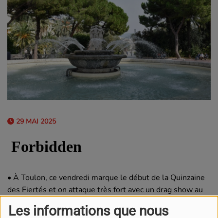
29 MAI 2025
• À Toulon, ce vendredi marque le début de la Quinzaine
des Fiertés et on attaque très fort avec un drag show au
programme de ce vendredi soir sur la place de l’Equerre.
Les informations que nous
Et pendant 15 jours, des DJ sets, des ateliers, du stand-