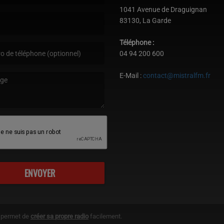
st obligatoire. )
1041 Avenue de Draguignan
83130, La Garde
est obligatoire. )
Téléphone :
04 94 200 600
E-Mail :
contact@mistralfm.fr
age est obligatoire. )
ENVOYER
g permet de
créer sa propre radio
facilement.