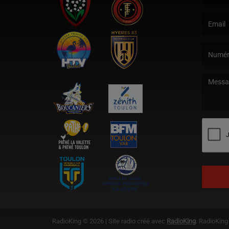
(Le nom e
(L’email 
(Le mess
RadioKing © 2026 | Site radio créé avec
RadioKing
. RadioKin