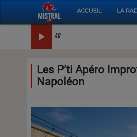
ACCUEIL
LA RA
AD
Les P’ti Apéro Improv
Napoléon