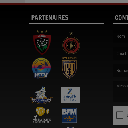
PARTENAIRES
CON
(Le nom e
(L’email 
(Le mess