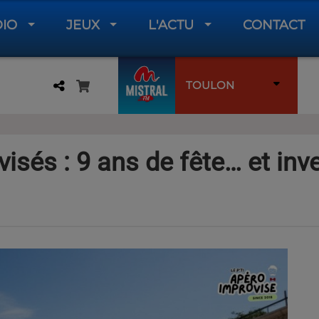
DIO
JEUX
L'ACTU
CONTACT
TOULON
isés : 9 ans de fête… et inve