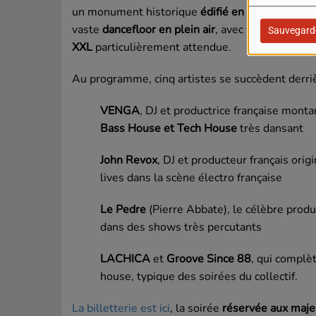
un monument historique
édifié en 1821
sur le 
vaste
dancefloor en plein air
, avec vue sur la me
Sauvegard
XXL
particulièrement attendue.
Au programme, cinq artistes se succèdent derrièr
VENGA
, DJ et productrice française monta
Bass House et Tech House
très dansant
John Revox
, DJ et producteur français ori
lives dans la scène électro française
Le Pedre
(Pierre Abbate), le célèbre produ
dans des shows très percutants
LACHICA
et
Groove Since 88
, qui complèt
house, typique des soirées du collectif.
La billetterie est ici
, la soirée
réservée aux maje