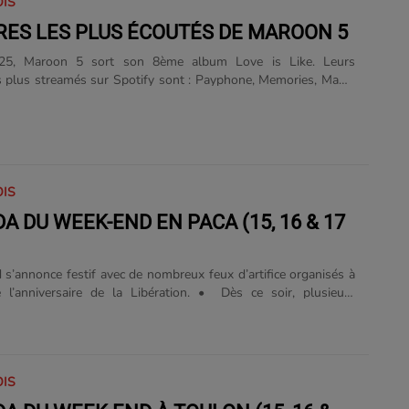
OIS
TRES LES PLUS ÉCOUTÉS DE MAROON 5
25, Maroon 5 sort son 8ème album Love is Like. Leurs
 plus streamés sur Spotify sont : Payphone, Memories, Maps,
es Like Jagger. Plus de 20 ans après leurs débuts, le groupe
statut incontournable....
OIS
A DU WEEK-END EN PACA (15, 16 & 17
s’annonce festif avec de nombreux feux d’artifice organisés à
e l’anniversaire de la Libération. • Dès ce soir, plusieurs
oposeront des spectacles pyrotechniques : Carry-le-Rouet,
ssis, ainsi que Marseille, où un show mêlant drones, feux
t karaoké géant est prévu. À Toulon, le Fort Saint-Louis au
ra le point d’observation idéal. Dans les Alpes-Maritimes,
OIS
lluminera également son ciel.Pour connaître l’ensemble des
ès de chez vous, n’hésitez......