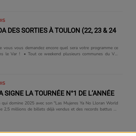
s, et de 10h30 à 12h samedi ! Au Musée International d'Art
 les infos ici. • On continue avec une séance de cinéma, en
Marseille ! Ça s’appelle l'Été Marseillais, et ce dimanche ca se
OIS
ade nautique Florence Arthaud avec le film......
A DES SORTIES À TOULON (22, 23 & 24
ue vous vous demandez encore quel sera votre programme ce
s le Var ! • Tout ce weekend plusieurs communes du Var
 le 81e anniversaire de la Libération du 23 août
i Sanary propose une soirée festive sur le port à partir de
 feu d’artifice, suivi d’un bal populaire au kiosque à musique.
nfos ici. • Même ambiance du côté de La Garde qui exposera
OIS
iviles et militaires d’époques au Jardin Veyret dès......
A SIGNE LA TOURNÉE N°1 DE L’ANNÉE
a qui domine 2025 avec son "Las Mujeres Ya No Lloran World
de 2,5 millions de billets déjà vendus et des records battus au
 Colombie et au Paraguay. La star réalise la plus grosse
iale de l’année !