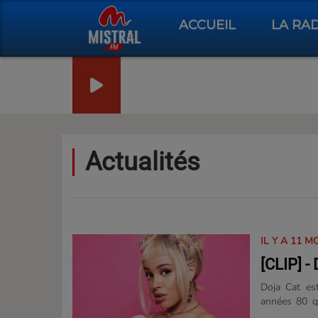
ACCUEIL
LA RA
Actualités
IL Y A 11 M
[CLIP] 
Doja Cat est
années 80 q
Produit par J