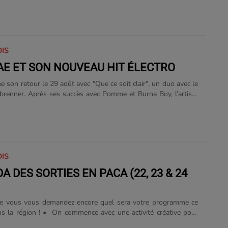
OIS
E ET SON NOUVEAU HIT ÉLECTRO
 son retour le 29 août avec "Que ce soit clair", un duo avec le
brenner. Après ses succès avec Pomme et Burna Boy, l’artiste
trait déjà viral sur les réseaux. Un futur tube de fin d’été qui
rner en boucle !...
OIS
A DES SORTIES EN PACA (22, 23 & 24
ue vous vous demandez encore quel sera votre programme ce
ence avec une activité créative pour
lle à Nice ! Un atelier d’art postal sur les sirènes…. Accessible