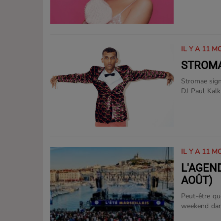
IL Y A 11 M
STROMA
Stromae signe
DJ Paul Kalk
dévoile un ex
promet de tou
IL Y A 11 M
L'AGEND
AOÛT)
Peut-être q
weekend dans la région ! • On comm
toute la fami