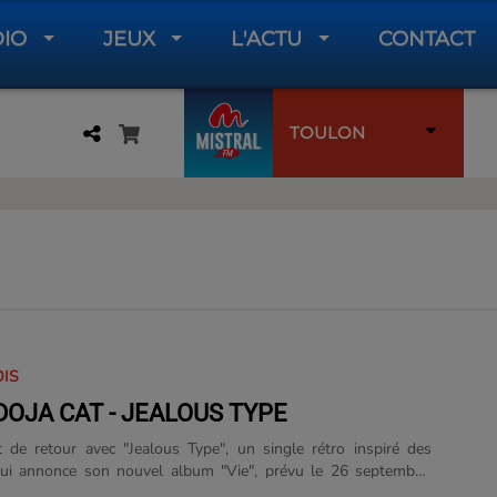
DIO
JEUX
L'ACTU
CONTACT
TOULON
OIS
- DOJA CAT - JEALOUS TYPE
 de retour avec "Jealous Type", un single rétro inspiré des
ui annonce son nouvel album "Vie", prévu le 26 septembre.
ack Antonoff, le titre mélange synthés funky et énergie pop. ...